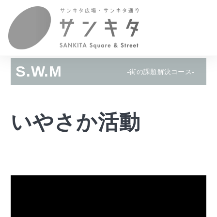
S.W.M
-街の課題解決コース-
いやさか活動